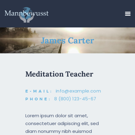
James Carter
MEINE VISION
MEIN ANGEBOT
ÜBER MICH
Meditation Teacher
MÄNNERGRUPPE
BLOG
info@example.com
E-MAIL:
KONTAKT
8 (800) 123-45-67
PHONE:
Lorem ipsum dolor sit amet,
consectetuer adipiscing elit, sed
diam nonummy nibh euismod